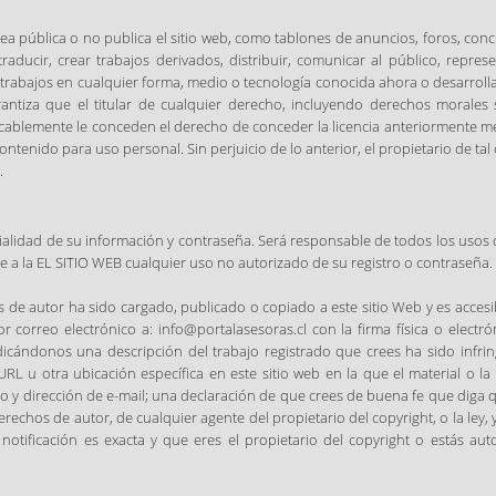
a pública o no publica el sitio web, como tablones de anuncios, foros, concu
, traducir, crear trabajos derivados, distribuir, comunicar al público, repr
os trabajos en cualquier forma, medio o tecnología conocida ahora o desarro
arantiza que el titular de cualquier derecho, incluyendo derechos morale
ocablemente le conceden el derecho de conceder la licencia anteriormente m
contenido para uso personal. Sin perjuicio de lo anterior, el propietario de ta
.
alidad de su información y contraseña. Será responsable de todos los usos d
 a la EL SITIO WEB cualquier uso no autorizado de su registro o contraseña.
 de autor ha sido cargado, publicado o copiado a este sitio Web y es acces
r correo electrónico a: info@portalasesoras.cl con la firma física o electr
cándonos una descripción del trabajo registrado que crees ha sido infrin
 URL u otra ubicación específica en este sitio web en la que el material o l
ono y dirección de e-mail; una declaración de que crees de buena fe que diga 
erechos de autor, de cualquier agente del propietario del copyright, o la ley,
otificación es exacta y que eres el propietario del copyright o estás aut