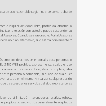
ítica de Uso Razonable Legítimo. Si se comprueba de
ta cualquier actividad ilícita, prohibida, anormal o
finalizar la relación con usted o puede suspender su
tal Asesoras. Cuando sea razonable, Portal Asesoras
erle un plan alternativo, si lo estima conveniente. *
s empleos descritos en el portal y para personas o
. EL SITIO WEB prohíbe, expresamente, cualquier uso
blicación de información biográfica incompleta, falsa
ier otra persona o compañía, 3) el uso de cualquier
leven a cabo en el mismo, 4) realizar cualquier acción
e da acceso a los servicios del sitio web a terceras
luyendo si limitación navegadores, arañas, robots,
r el propio sitio web y otros generalmente aceptados