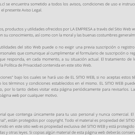
s.cl se encuentra sometido a todos los avisos, condiciones de uso e instr
el presente Aviso Legal.
os, productos y utilidades ofrecidos por LA EMPRESA a través del Sitio Web w
 en su conocimiento, así como con la moral y las buenas costumbres generalm
utilidades del sitio Web puede o no exigir una previa suscripción o registro 
ersonales que comunique al cumplimentar el formulario de suscripción o reg
que responda, en cada momento, a su situación actual. El tratamiento de l
a Política de Privacidad contenida en este sitio Web.
iciones" bajo los cuales se hará uso de EL SITIO WEB, si no aceptas estos 
do los términos y condiciones establecidos en el mismo. EL SITIO WEB puede
 por lo tanto debes visitar esta página periódicamente para revisarlos. L
página web por cualquier motivo.
erial que contenga únicamente para tu uso personal y nunca comercial. El c
rial", están protegidos por copyright. Todo el material es propiedad del SIT
nido en este sitio web es propiedad exclusiva del SITIO WEB y está protegido 
das y otras leyes. Si copias algún material de esta página web deberás conser