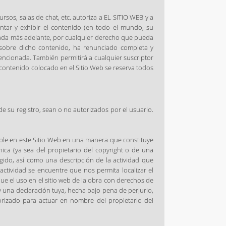
rsos, salas de chat, etc. autoriza a EL SITIO WEB y a
esentar y exhibir el contenido (en todo el mundo, su
llada más adelante, por cualquier derecho que pueda
s sobre dicho contenido, ha renunciado completa y
encionada. También permitirá a cualquier suscriptor
l contenido colocado en el Sitio Web se reserva todos
e su registro, sean o no autorizados por el usuario.
ible en este Sitio Web en una manera que constituye
ónica (ya sea del propietario del copyright o de una
gido, así como una descripción de la actividad que
a actividad se encuentre que nos permita localizar el
que el uso en el sitio web de la obra con derechos de
 y una declaración tuya, hecha bajo pena de perjurio,
orizado para actuar en nombre del propietario del