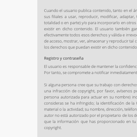
Cuando el usuario publica contenido, tanto en el áre
sus filiales a usar, reproducir, modificar, adaptar
totalidad o en parte) y/o para incorporarlo en otr
existir en dicho contenido. El usuario también g
efectivamente todos esos derechos y válida e irrev
de acceso, mostrar, ver, almacenar y reproducir tal 
los derechos que puedan existir en dicho contenido
Registro y contraseña
El usuario es responsable de mantener la confidenci
Por tanto, se compromete a notificar inmediatamente
Si alguna persona cree que su trabajo con derechos
una infracción de copyright, por favor, avísenos po
persona autorizada para actuar en su nombre) indi
consideras se ha infringido; la identificación de la
material o la actividad; su nombre, dirección, teléf
autor no está autorizado por el propietario de los d
que la información que has proporcionado en tu n
copyright.