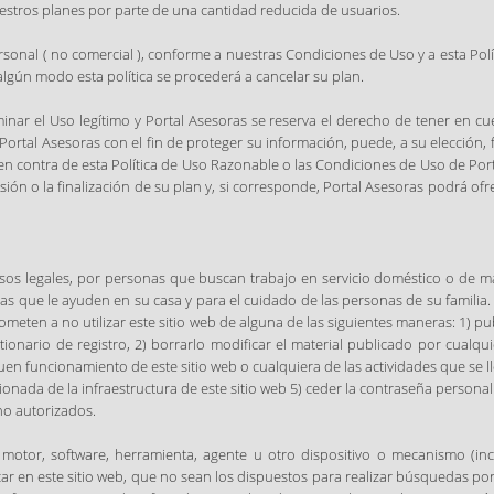
estros planes por parte de una cantidad reducida de usuarios.
rsonal ( no comercial ), conforme a nuestras Condiciones de Uso y a esta Pol
lgún modo esta política se procederá a cancelar su plan.
nar el Uso legítimo y Portal Asesoras se reserva el derecho de tener en cuen
rtal Asesoras con el fin de proteger su información, puede, a su elección, 
en contra de esta Política de Uso Razonable o las Condiciones de Uso de Por
ión o la finalización de su plan y, si corresponde, Portal Asesoras podrá ofrec
sos legales, por personas que buscan trabajo en servicio doméstico o de má
nas que le ayuden en su casa y para el cuidado de las personas de su familia
rometen a no utilizar este sitio web de alguna de las siguientes maneras: 1) pu
ionario de registro, 2) borrarlo modificar el material publicado por cualqu
 buen funcionamiento de este sitio web o cualquiera de las actividades que se l
da de la infraestructura de este sitio web 5) ceder la contraseña personal qu
no autorizados.
motor, software, herramienta, agente u otro dispositivo o mecanismo (inc
car en este sitio web, que no sean los dispuestos para realizar búsquedas po