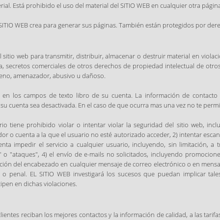
al. Está prohibido el uso del material del SITIO WEB en cualquier otra página
SITIO WEB crea para generar sus páginas. También están protegidos por dere
 sitio web para transmitir, distribuir, almacenar o destruir material en violac
a, secretos comerciales de otros derechos de propiedad intelectual de otros
sceno, amenazador, abusivo u dañoso.
 en los campos de texto libro de su cuenta. La información de contacto 
u cuenta sea desactivada. En el caso de que ocurra mas una vez no te permit
io tiene prohibido violar o intentar violar la seguridad del sitio web, incl
dor o cuenta a la que el usuario no esté autorizado acceder, 2) intentar esca
enta impedir el servicio a cualquier usuario, incluyendo, sin limitación, a t
 "ataques", 4) el envío de e-mails no solicitados, incluyendo promociones
mación del encabezado en cualquier mensaje de correo electrónico o en mensaj
l o penal. EL SITIO WEB investigará los sucesos que puedan implicar tale
ipen en dichas violaciones.
entes reciban los mejores contactos y la información de calidad, a las tarifa