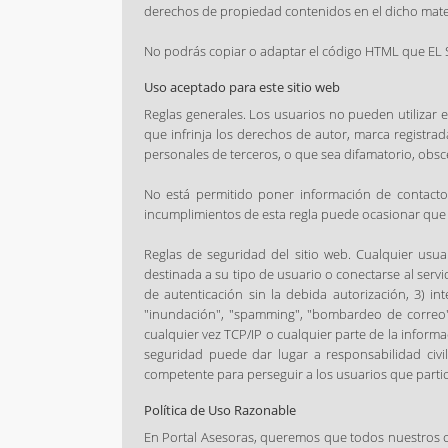
derechos de propiedad contenidos en el dicho materi
No podrás copiar o adaptar el código HTML que EL 
Uso aceptado para este sitio web
Reglas generales. Los usuarios no pueden utilizar el
que infrinja los derechos de autor, marca registrad
personales de terceros, o que sea difamatorio, ob
No está permitido poner información de contacto
incumplimientos de esta regla puede ocasionar que s
Reglas de seguridad del sitio web. Cualquier usuar
destinada a su tipo de usuario o conectarse al servi
de autenticación sin la debida autorización, 3) int
"inundación", "spamming", "bombardeo de correo" o
cualquier vez TCP/IP o cualquier parte de la infor
seguridad puede dar lugar a responsabilidad civi
competente para perseguir a los usuarios que partic
Política de Uso Razonable
En Portal Asesoras, queremos que todos nuestros cli