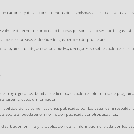
nicaciones y de las consecuencias de las mismas al ser publicadas. Utili
ue vulnere derechos de propiedad terceras personas a no ser que tengas autori
s, a menos que seas el dueño y tengas permiso del propietario;
matorio, amenazante, acusador, abusivo, o vergonzoso sobre cualquier otro u
s;
os de Troya, gusanos, bombas de tiempo, o cualquier otra rutina de program
uier sistema, datos o información.
o fiabilidad de las comunicaciones publicadas por los usuarios ni respalda 
e, sobre él, pueda tener información publicada por otros usuarios.
istribución on-line y la publicación de la información enviada por los usu