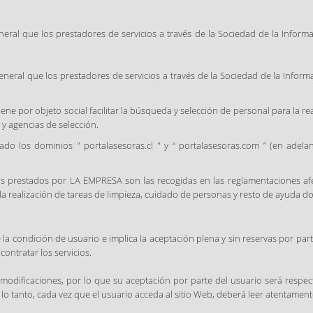
eneral que los prestadores de servicios a través de la Sociedad de la Inform
general que los prestadores de servicios a través de la Sociedad de la Infor
iene por objeto social facilitar la búsqueda y selección de personal para la r
 y agencias de selección.
do los dominios " portalasesoras.cl " y “ portalasesoras.com ” (en adelan
ios prestados por LA EMPRESA son las recogidas en las reglamentaciones afe
la realización de tareas de limpieza, cuidado de personas y resto de ayuda d
e la condición de usuario e implica la aceptación plena y sin reservas por p
ontratar los servicios.
 modificaciones, por lo que su aceptación por parte del usuario será resp
o tanto, cada vez que el usuario acceda al sitio Web, deberá leer atentamente