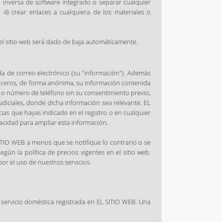
ría inversa de software integrado o separar cualquier
b 4) crear enlaces a cualquiera de los materiales o
el sitio web será dado de baja automáticamente.
da de correo electrónico (su "información"). Además
erceros, de forma anónima, su información contenida
o o número de teléfono sin su consentimiento previo,
diciales, donde dicha información sea relevante. EL
ias que hayas indicado en el registro o en cualquier
vacidad para ampliar esta información.
ITIO WEB a menos que se notifique lo contrario o se
ún la política de precios vigentes en el sitio web.
or el uso de nuestros servicios.
servicio doméstica registrada en EL SITIO WEB. Una