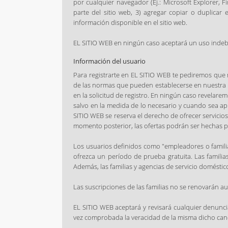
por cualquier navegador (Ej.: Microsoft Explorer, Fi
parte del sitio web, 3) agregar copiar o duplicar 
información disponible en el sitio web.
EL SITIO WEB en ningún caso aceptará un uso indebid
Información del usuario
Para registrarte en EL SITIO WEB te pediremos que 
de las normas que pueden establecerse en nuestra p
en la solicitud de registro. En ningún caso revelar
salvo en la medida de lo necesario y cuando sea ap
SITIO WEB se reserva el derecho de ofrecer servicio
momento posterior, las ofertas podrán ser hechas po
Los usuarios definidos como "empleadores o familia
ofrezca un período de prueba gratuita. Las familia
Además, las familias y agencias de servicio doméstic
Las suscripciones de las familias no se renovarán 
EL SITIO WEB aceptará y revisará cualquier denunc
vez comprobada la veracidad de la misma dicho cand