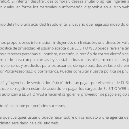
refox), 2) intentar descifrar, des compilar, deseas anular o aplicar ingenie
en cualquier forma los materiales o información disponible en el sitio we
o del sitio o una actividad fraudulenta. El usuario que haga uso indebido d
nos proporciones información, incluyendo, sin limitación, una dirección váli
olítica de privacidad, el usuario acepta que EL SITIO WEB pueda revelar a t
emos a terceras personas su nombre, dirección, dirección de correo electrónic
ropiado para cumplir con las leyes establecidas o posibles procedimientos ju
s de terceros y productos para los usuarios, siempre basados en las preferenc
r PortalAsesoras.cl o por terceros. Puedes consultar nuestra política de pri
s" y "agencias de servicio doméstico" deberán pagar por el servicio de EL S
s que se registren están de acuerdo en pagar los cargos de EL SITIO WEB seg
o autorizan a EL SITIO WEB a hacer el cargo en el proveedor de pago elegido p
automáticamente por períodos sucesivos.
ia que cualquier usuario puede hacer sobre un candidato o una agencia de 
idato será dado baja del sitio web.