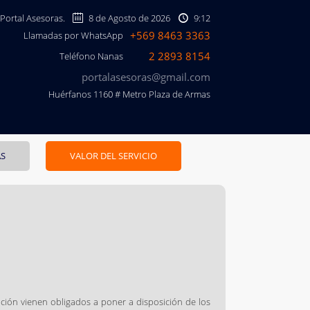
 Portal Asesoras.
8 de Agosto de 2026
9:12
+569 8463 3363
Llamadas por WhatsApp
2 2893 8154
Teléfono Nanas
portalasesoras@gmail.com
Huérfanos 1160 # Metro Plaza de Armas
AS
VALOR DEL SERVICIO
ación vienen obligados a poner a disposición de los