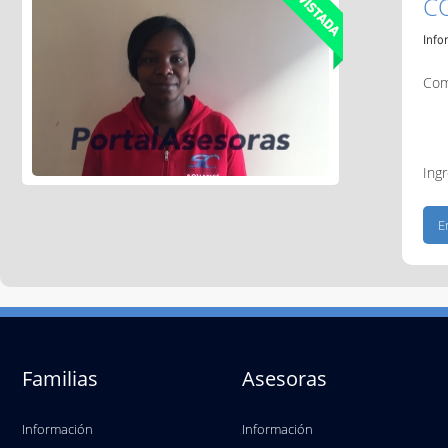
C
Info
Com
Ingr
Familias
Asesoras
Información
Información