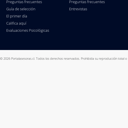
Preguntas frecuentes
Preguntas frecuentes
Guía de selección
Entrevistas
El primer día
Califica aquí
Evaluaciones Psicológicas
© 2026 Portalasesoras.cl. Todos los derechos reservados. Prohibida su reproducción total o 