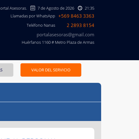
Portal Asesoras.
7 de Agosto de 2026
21:35
+569 8463 3363
Llamadas por WhatsApp
2 2893 8154
Teléfono Nanas
portalasesoras@gmail.com
Huérfanos 1160 # Metro Plaza de Armas
AS
VALOR DEL SERVICIO