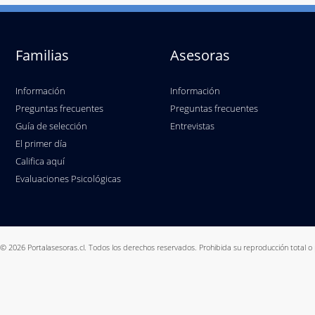
Familias
Asesoras
Información
Información
Preguntas frecuentes
Preguntas frecuentes
Guía de selección
Entrevistas
El primer día
Califica aquí
Evaluaciones Psicológicas
© 2026 Portalasesoras.cl. Todos los derechos reservados. Prohibida su reproducción total o 