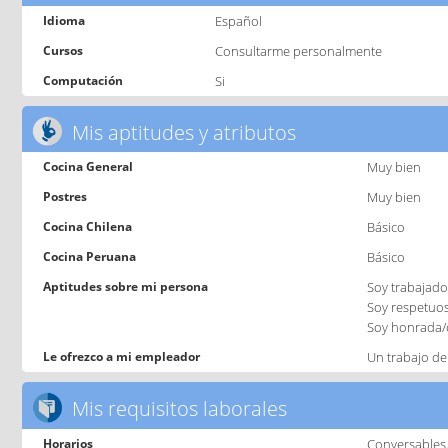
Idioma
Español
Cursos
Consultarme personalmente
Computación
Si
Mis aptitudes y atributos
Cocina General
Muy bien
Postres
Muy bien
Cocina Chilena
Básico
Cocina Peruana
Básico
Aptitudes sobre mi persona
Soy trabajador
Soy respetuo
Soy honrada/
Le ofrezco a mi empleador
Un trabajo de
Mis requisitos laborales
Horarios
Conversables