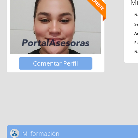
Mi
N
S
A
F
N
Comentar Perfil
Mi formación